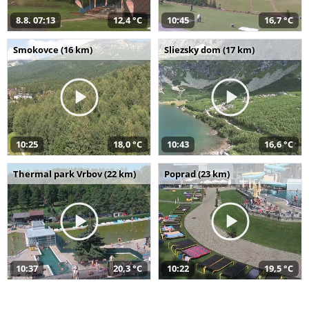
8.8. 07:13
12,4 °C
10:45
16,7 °C
Smokovce (16 km)
Sliezsky dom (17 km)
10:25
18,0 °C
10:43
16,6 °C
Thermal park Vrbov (22 km)
Poprad (23 km)
10:37
20,3 °C
10:22
19,5 °C