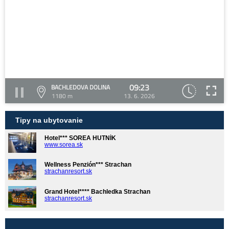
09:23
BACHLEDOVA DOLINA
1180 m
13. 6. 2026
Tipy na ubytovanie
Hotel*** SOREA HUTNÍK
www.sorea.sk
Wellness Penzión*** Strachan
strachanresort.sk
Grand Hotel**** Bachledka Strachan
strachanresort.sk