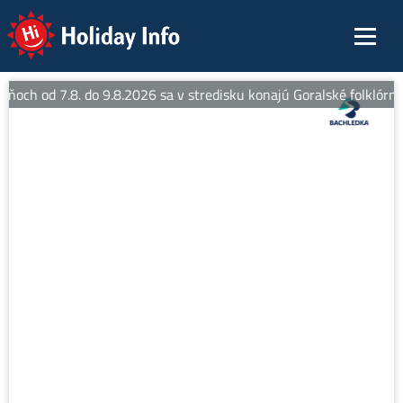
Holiday Info
dňoch od 7.8. do 9.8.2026 sa v stredisku konajú Goralské folklórne 