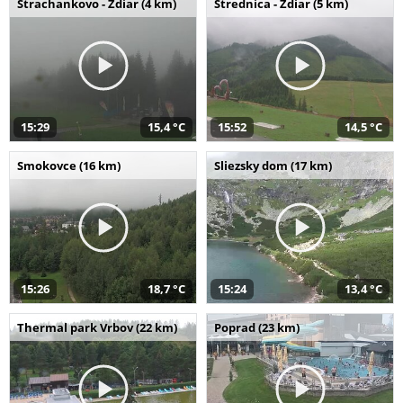
Strachankovo - Ždiar (4 km)
Strednica - Ždiar (5 km)
15:29
15,4 °C
15:52
14,5 °C
Smokovce (16 km)
Sliezsky dom (17 km)
15:26
18,7 °C
15:24
13,4 °C
Thermal park Vrbov (22 km)
Poprad (23 km)