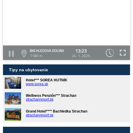
13:23
BACHLEDOVA DOLINA
1180 m
24. 1. 2025
Tipy na ubytovanie
Hotel*** SOREA HUTNÍK
www.sorea.sk
Wellness Penzión*** Strachan
strachanresort.sk
Grand Hotel**** Bachledka Strachan
strachanresort.sk