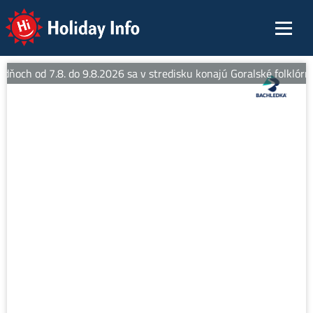
Holiday Info
 dňoch od 7.8. do 9.8.2026 sa v stredisku konajú Goralské folklórne