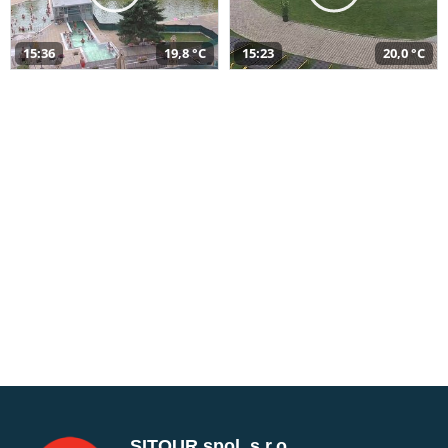
15:36
19,8 °C
15:23
20,0 °C
SITOUR spol. s r.o.