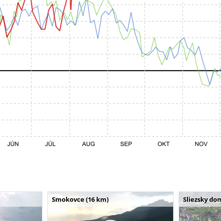
Smokovce (16 km)
Sliezsky do