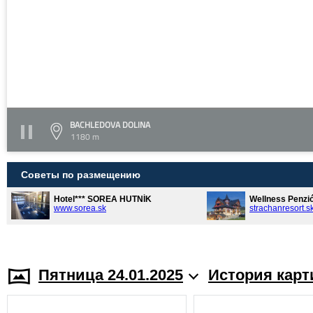
BACHLEDOVA DOLINA
1180 m
Советы по размещению
Hotel*** SOREA HUTNÍK
Wellness Penzi
www.sorea.sk
strachanresort.s
Пятница 24.01.2025
История карт