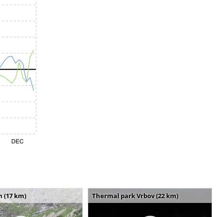
m (17 km)
Thermal park Vrbov (22 km)