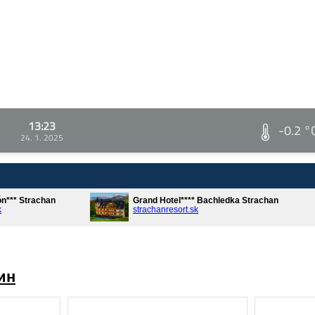
13:23
-0.2 °
24. 1. 2025
ón*** Strachan
Grand Hotel**** Bachledka Strachan
k
strachanresort.sk
ин