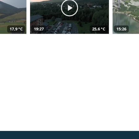
17,9 °C
19:27
25,6 °C
15:26