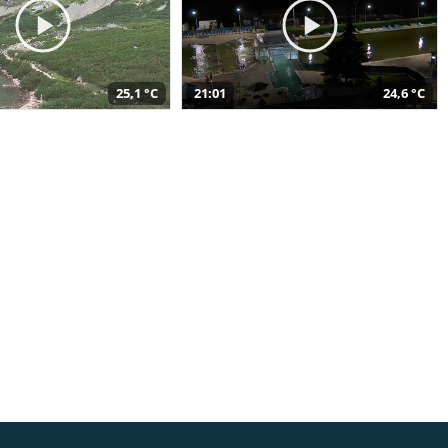
25,1 °C
21:01
24,6 °C