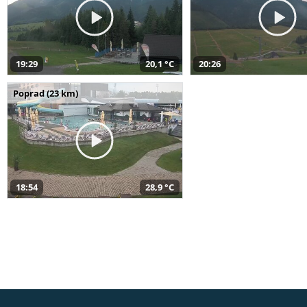
19:29
20,1 °C
20:26
Poprad (23 km)
18:54
28,9 °C