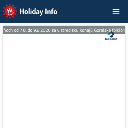
Holiday Info
dňoch od 7.8. do 9.8.2026 sa v stredisku konajú Goralské folklórne