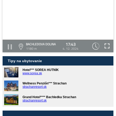
17:43
BACHLEDOVA DOLINA
1180 m
4. 12. 2024
Tipy na ubytovanie
Hotel*** SOREA HUTNÍK
www.sorea.sk
Wellness Penzión*** Strachan
strachanresort.sk
Grand Hotel**** Bachledka Strachan
strachanresort.sk