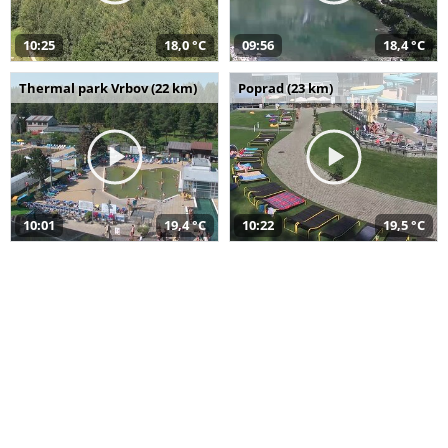
10:25
18,0 °C
09:56
18,4 °C
Thermal park Vrbov (22 km)
Poprad (23 km)
10:01
19,4 °C
10:22
19,5 °C