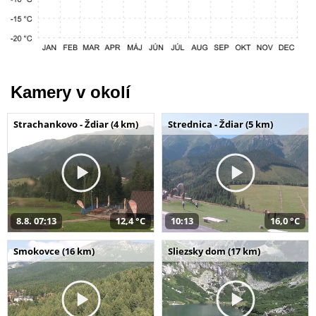
Kamery v okolí
Strachankovo - Ždiar (4 km)
Strednica - Ždiar (5 km)
8.8. 07:13
12,4 °C
10:13
16,0 °C
Smokovce (16 km)
Sliezsky dom (17 km)