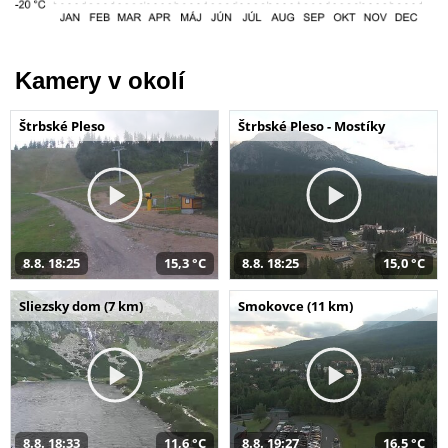
Kamery v okolí
Štrbské Pleso
Štrbské Pleso - Mostíky
8.8. 18:25
15,3 °C
8.8. 18:25
15,0 °C
Sliezsky dom (7 km)
Smokovce (11 km)
8.8. 18:33
11,6 °C
8.8. 19:27
16,5 °C