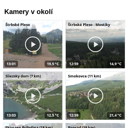
Kamery v okolí
Štrbské Pleso
Štrbské Pleso - Mostíky
13:01
19,5 °C
12:59
14,9 °C
Sliezsky dom (7 km)
Smokovce (11 km)
13:03
12,5 °C
12:59
21,4 °C
Skanzen Pribylina (18 km)
Poprad (19 km)