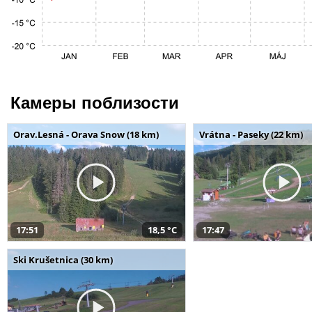
Камеры поблизости
Orav.Lesná - Orava Snow (18 km)
Vrátna - Paseky (22 km)
17:51
18,5 °C
17:47
Ski Krušetnica (30 km)