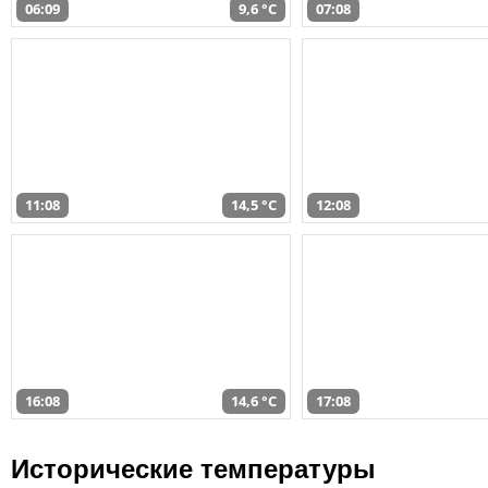
06:09
9,6 °C
07:08
11:08
14,5 °C
12:08
16:08
14,6 °C
17:08
Исторические температуры