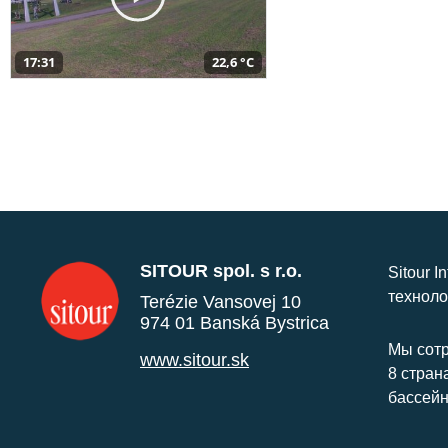
17:31
22,6 °C
SITOUR spol. s r.o.
Sitour I
техноло
Terézie Vansovej 10
974 01 Banská Bystrica
Мы сотр
www.sitour.sk
8 стран
бассейн