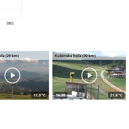
ľa (29 km)
Kubínska hoľa (30 km)
17,3 °C
16:38
21,8 °C