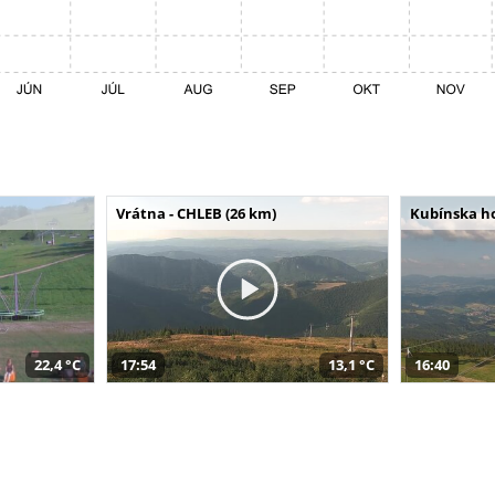
Vrátna - CHLEB (26 km)
Kubínska ho
22,4 °C
17:54
13,1 °C
16:40