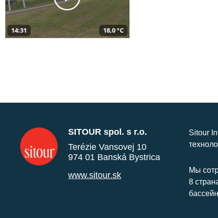
14:31
18,0 °C
SITOUR spol. s r.o.
Sitour I
техноло
Terézie Vansovej 10
974 01 Banská Bystrica
Мы сотр
www.sitour.sk
8 стран
бассейн