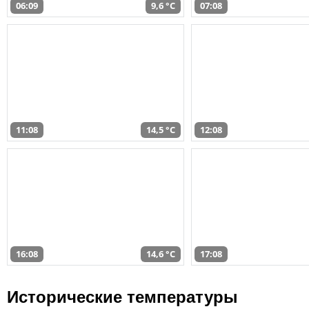
06:09
9,6 °C
07:08
11:08
14,5 °C
12:08
16:08
14,6 °C
17:08
Исторические температуры