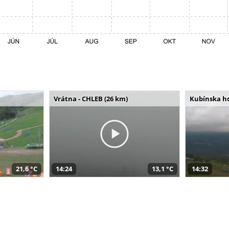
Vrátna - CHLEB (26 km)
Kubínska ho
21,6 °C
14:24
13,1 °C
14:32