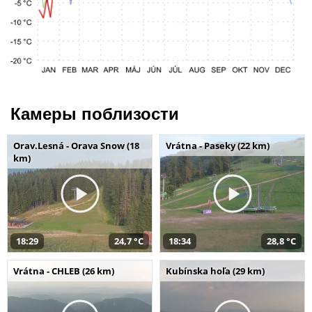
Камеры поблизости
Orav.Lesná - Orava Snow (18
Vrátna - Paseky (22 km)
km)
18:29
24,7 °C
18:34
28,8 °C
Vrátna - CHLEB (26 km)
Kubínska hoľa (29 km)