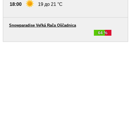
18:00
19 до 21 °C
Snowparadise Veľká Rača Oščadnica
64 %