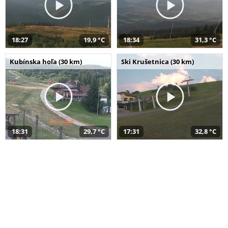
18:27
19,9 °C
18:34
31,3 °C
Kubínska hoľa (30 km)
Ski Krušetnica (30 km)
18:31
29,7 °C
17:31
32,8 °C