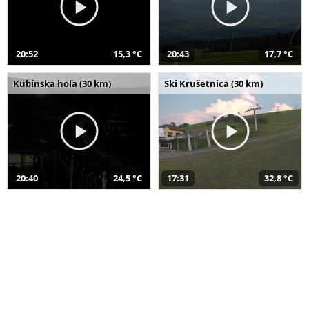
20:52
15,3 °C
20:43
17,7 °C
Kubínska hoľa (30 km)
Ski Krušetnica (30 km)
20:40
24,5 °C
17:31
32,8 °C