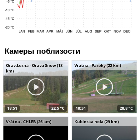
Камеры поблизости
Orav.Lesná - Orava Snow (18
Vrátna - Paseky (22 km)
km)
18:51
22,5 °C
18:34
28,8 °C
Vrátna - CHLEB (26 km)
Kubínska hoľa (29 km)