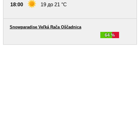
18:00
19 до 21 °C
Snowparadise Veľká Rača Oščadnica
64 %