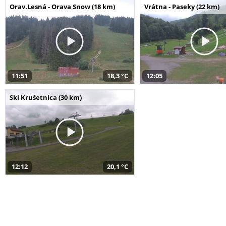
Orav.Lesná - Orava Snow (18 km)
Vrátna - Paseky (22 km)
11:51
18,3 °C
12:05
Ski Krušetnica (30 km)
12:12
20,1 °C