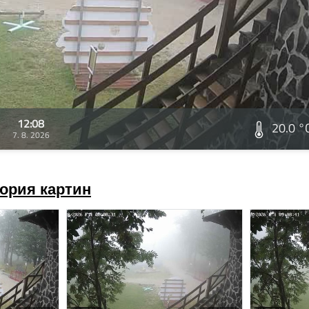
12:08
20.0 °
7. 8. 2026
ория картин