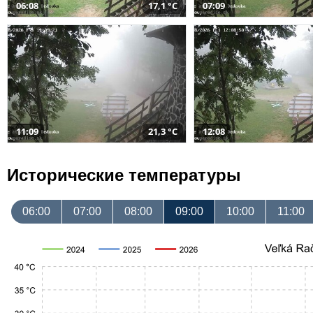
06:08
17,1 °C
07:09
11:09
21,3 °C
12:08
Исторические температуры
06:00
07:00
08:00
09:00
10:00
11:00