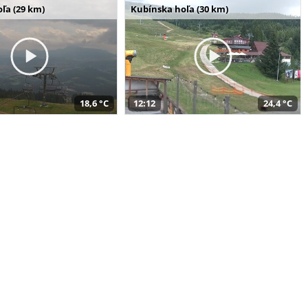
ľa (29 km)
Kubínska hoľa (30 km)
18,6 °C
12:12
24,4 °C