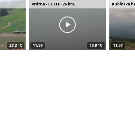
Vrátna - CHLEB (26 km)
Kubínska ho
23,3 °C
11:59
13,9 °C
11:57