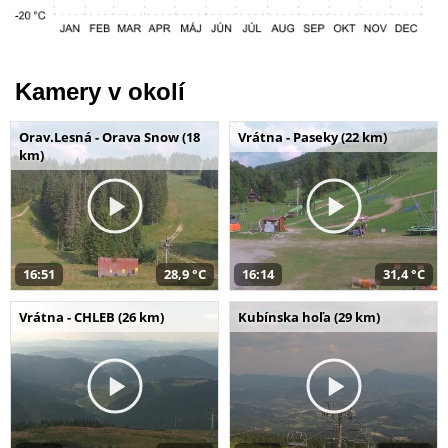
Kamery v okolí
Orav.Lesná - Orava Snow (18
Vrátna - Paseky (22 km)
km)
16:51
28,9 °C
16:14
31,4 °C
Vrátna - CHLEB (26 km)
Kubínska hoľa (29 km)