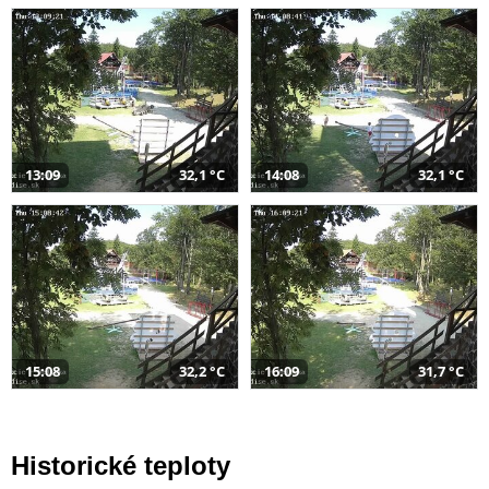
13:09
32,1 °C
14:08
32,1 °C
15:08
32,2 °C
16:09
31,7 °C
Historické teploty