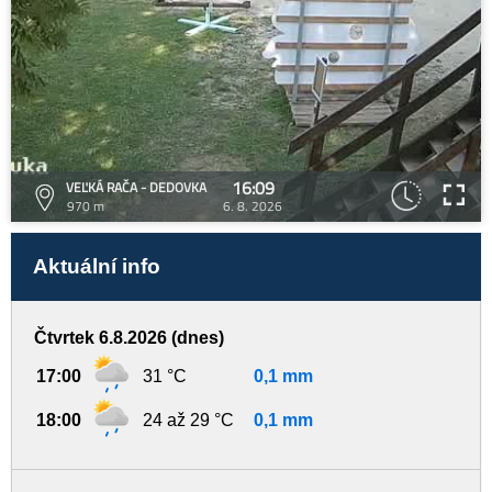
16:09
VEĽKÁ RAČA - DEDOVKA
970 m
6. 8. 2026
Aktuální info
Čtvrtek 6.8.2026 (dnes)
17:00
31 °C
0,1 mm
18:00
24 až 29 °C
0,1 mm