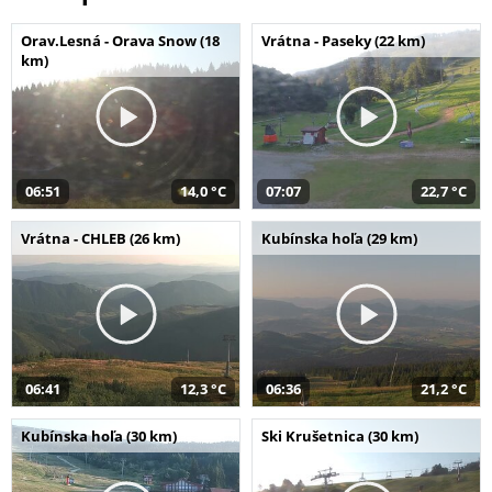
Orav.Lesná - Orava Snow (18
Vrátna - Paseky (22 km)
km)
06:51
14,0 °C
07:07
22,7 °C
Vrátna - CHLEB (26 km)
Kubínska hoľa (29 km)
06:41
12,3 °C
06:36
21,2 °C
Kubínska hoľa (30 km)
Ski Krušetnica (30 km)