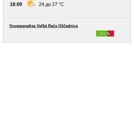
18:00
24 до 27 °C
Snowparadise Veľká Rača Oščadnica
64 %