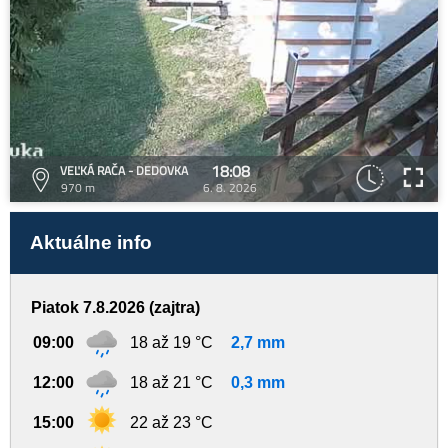
18:08
VEĽKÁ RAČA - DEDOVKA
970 m
6. 8. 2026
Aktuálne info
Piatok 7.8.2026 (zajtra)
09:00
18 až 19 °C
2,7 mm
12:00
18 až 21 °C
0,3 mm
15:00
22 až 23 °C