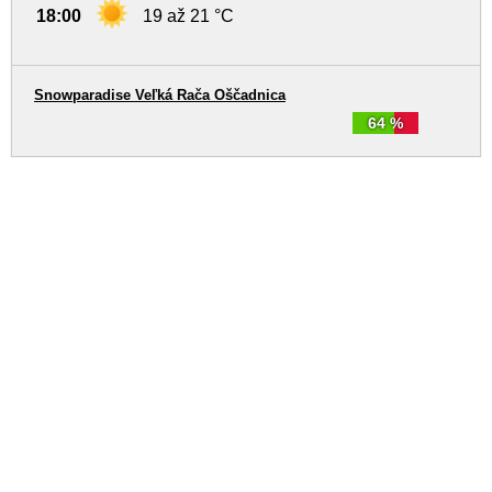
18:00
19 až 21 °C
Snowparadise Veľká Rača Oščadnica
64 %