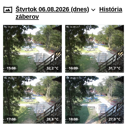
Štvrtok 06.08.2026 (dnes)
História
záberov
15:08
32,2 °C
16:09
31,7 °C
17:08
28,8 °C
18:08
27,0 °C