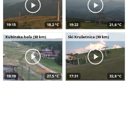
19:15
18,2 °C
19:22
21,6 °C
Kubínska hoľa (30 km)
Ski Krušetnica (30 km)
19:19
27,5 °C
17:31
32,8 °C