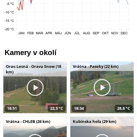
Kamery v okolí
Orav.Lesná - Orava Snow (18
Vrátna - Paseky (22 km)
km)
18:51
22,5 °C
18:34
28,8 °C
Vrátna - CHLEB (26 km)
Kubínska hoľa (29 km)