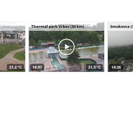
Thermal park Vrbov (30 km)
Smokovce (
21,2 °C
14:37
21,3 °C
14:26