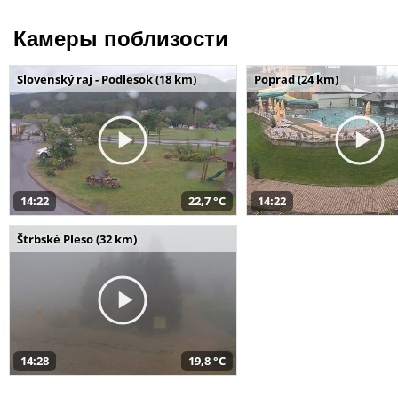
Камеры поблизости
Slovenský raj - Podlesok (18 km)
Poprad (24 km)
14:22
22,7 °C
14:22
Štrbské Pleso (32 km)
14:28
19,8 °C