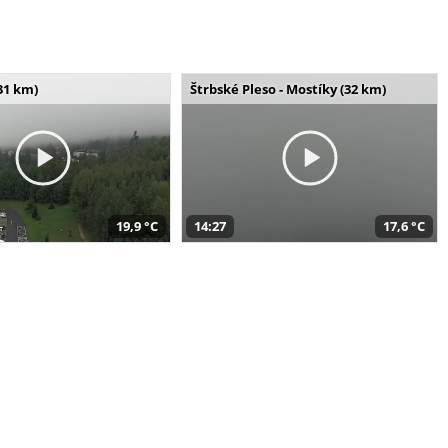
31 km)
Štrbské Pleso - Mostíky (32 km)
19,9 °C
14:27
17,6 °C