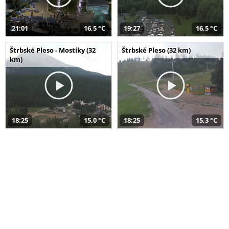
21:01
16,5 °C
19:27
16,5 °C
Štrbské Pleso - Mostíky (32
Štrbské Pleso (32 km)
km)
18:25
15,0 °C
18:25
15,3 °C