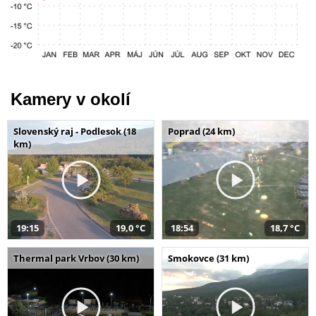
Kamery v okolí
Slovenský raj - Podlesok (18
Poprad (24 km)
km)
19:15
19,0 °C
18:54
18,7 °C
Thermal park Vrbov (30 km)
Smokovce (31 km)