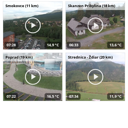
Smokovce (11 km)
Skanzen Pribylina (18 km)
07:28
14,9 °C
06:33
13,6 °C
Poprad (19 km)
Strednica - Ždiar (20 km)
07:22
16,5 °C
07:34
11,9 °C