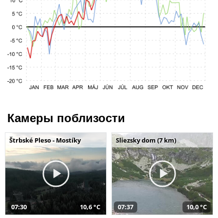
Камеры поблизости
Štrbské Pleso - Mostíky
Sliezsky dom (7 km)
07:30
10,6 °C
07:37
10,0 °C