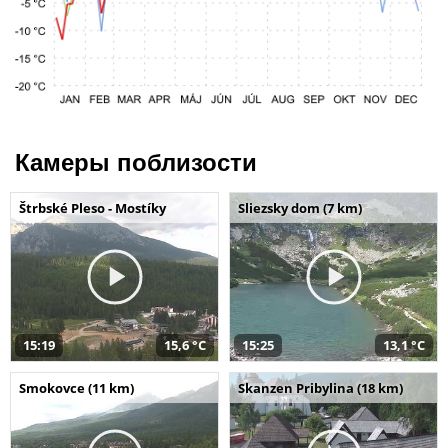
Камеры поблизости
Štrbské Pleso - Mostíky
Sliezsky dom (7 km)
15:19
15,6 °C
15:25
13,1 °C
Smokovce (11 km)
Skanzen Pribylina (18 km)