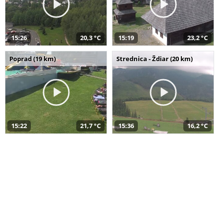
15:26
20,3 °C
15:19
23,2 °C
Poprad (19 km)
Strednica - Ždiar (20 km)
15:22
21,7 °C
15:36
16,2 °C