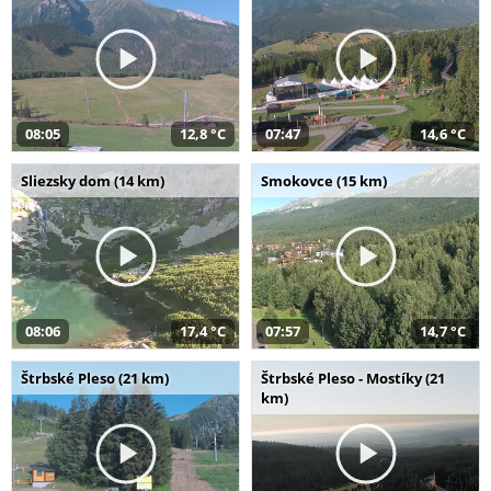
08:05
12,8 °C
07:47
14,6 °C
Sliezsky dom (14 km)
Smokovce (15 km)
08:06
17,4 °C
07:57
14,7 °C
Štrbské Pleso (21 km)
Štrbské Pleso - Mostíky (21
km)