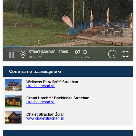
07:13
STRACHANKOVO - ŽDIAR
1000 m
8. 8. 2026
Советы по размещению
Wellness Penzión*** Strachan
strachanresort.sk
Grand Hotel**** Bachledka Strachan
strachanresort.sk
Chalet Strachan Ždiar
www.chaletstrachan.sk