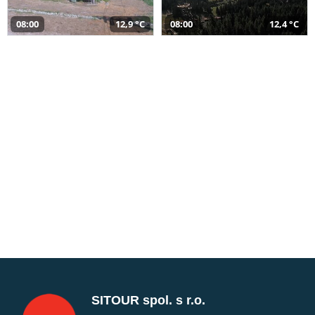
08:00
12,9 °C
08:00
12,4 °C
SITOUR spol. s r.o.