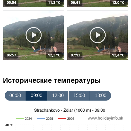
05:54
11,3 °C
06:41
12,0 °C
06:57
12,3 °C
07:13
12,4 °C
Исторические температуры
06:00
09:00
12:00
15:00
18:00