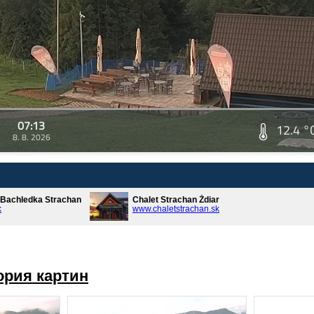
07:13
12.4 °
8. 8. 2026
* Bachledka Strachan
Chalet Strachan Ždiar
k
www.chaletstrachan.sk
ория картин