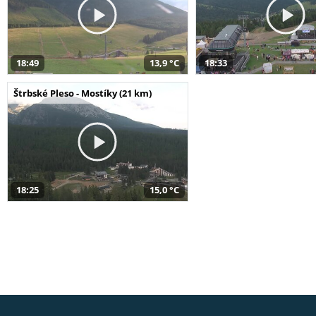
18:49
13,9 °C
18:33
Štrbské Pleso - Mostíky (21 km)
18:25
15,0 °C