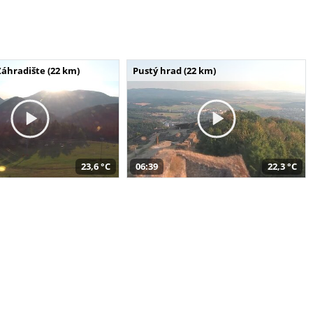
Záhradište (22 km)
Pustý hrad (22 km)
23,6 °C
06:39
22,3 °C