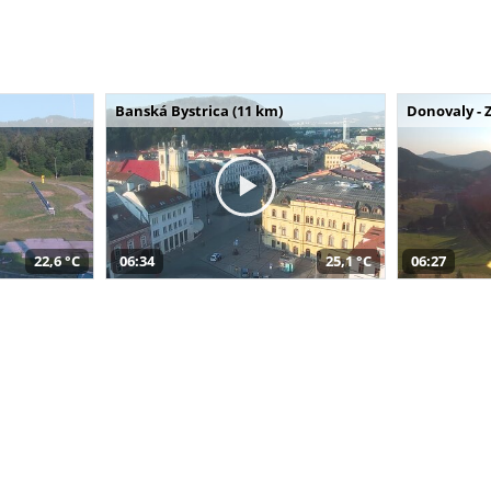
Banská Bystrica (11 km)
Donovaly - 
22,6 °C
06:34
25,1 °C
06:27