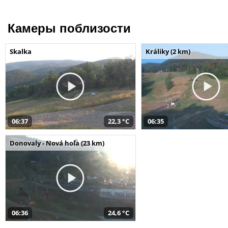
Камеры поблизости
Skalka
Králiky (2 km)
06:37
22,3 °C
06:35
Donovaly - Nová hoľa (23 km)
06:36
24,6 °C