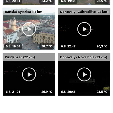
6.8. 20:31
24,2 °C
6.8. 19:35
26,5 °C
Banská Bystrica (11 km)
Donovaly - Záhradište (22 km)
6.8. 19:34
30,7 °C
6.8. 22:47
20,3 °C
Pustý hrad (22 km)
Donovaly - Nová hoľa (23 km)
6.8. 21:01
26,9 °C
6.8. 20:46
23,5 °C