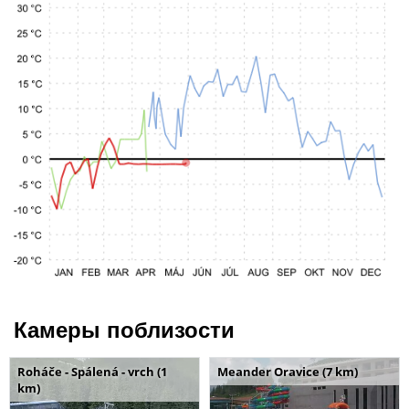
Камеры поблизости
Roháče - Spálená - vrch (1
Meander Oravice (7 km)
km)