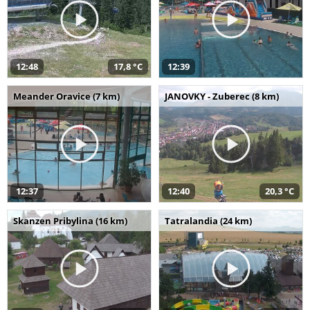
12:48
17,8 °C
12:39
Meander Oravice (7 km)
JANOVKY - Zuberec (8 km)
12:37
12:40
20,3 °C
Skanzen Pribylina (16 km)
Tatralandia (24 km)