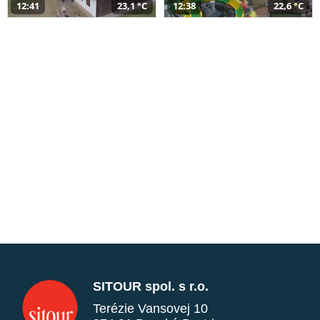
12:41
23,1 °C
12:38
22,6 °C
SITOUR spol. s r.o.
Terézie Vansovej 10