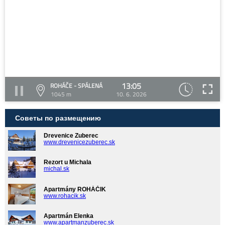
13:05
ROHÁČE - SPÁLENÁ
1045 m
10. 6. 2026
Советы по размещению
Drevenice Zuberec
www.drevenicezuberec.sk
Rezort u Michala
michal.sk
Apartmány ROHÁČIK
www.rohacik.sk
Apartmán Elenka
www.apartmanzuberec.sk