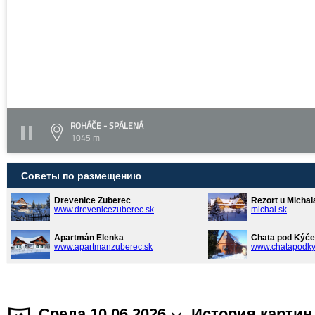
ROHÁČE - SPÁLENÁ
1045 m
Советы по размещению
Drevenice Zuberec
Rezort u Michal
www.drevenicezuberec.sk
michal.sk
Apartmán Elenka
Chata pod Kýče
www.apartmanzuberec.sk
www.chatapodky
Среда 10.06.2026
История картин