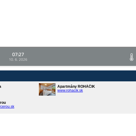
07:27
10. 6. 2026
a
Apartmány ROHÁČIK
www.rohacik.sk
rou
cerou.sk