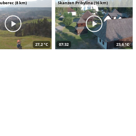
uberec (8 km)
Skanzen Pribylina (16 km)
27,2 °C
07:32
23,6 °C