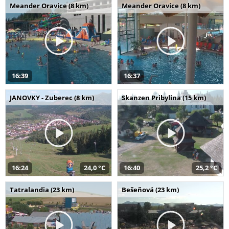
Meander Oravice (8 km)
Meander Oravice (8 km)
16:39
16:37
JANOVKY - Zuberec (8 km)
Skanzen Pribylina (15 km)
16:24
24,0 °C
16:40
25,2 °C
Tatralandia (23 km)
Bešeňová (23 km)