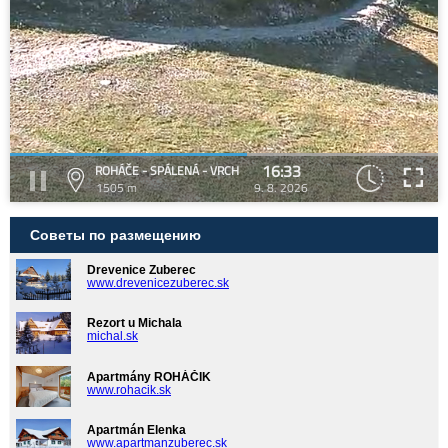
16:33
ROHÁČE - SPÁLENÁ - VRCH
1505 m
9. 8. 2026
Советы по размещению
Drevenice Zuberec
www.drevenicezuberec.sk
Rezort u Michala
michal.sk
Apartmány ROHÁČIK
www.rohacik.sk
Apartmán Elenka
www.apartmanzuberec.sk