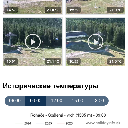
14:57
21,0 °C
15:29
21,0 °C
16:01
21,1 °C
16:33
21,0 °C
Исторические температуры
06:00
09:00
12:00
15:00
18:00