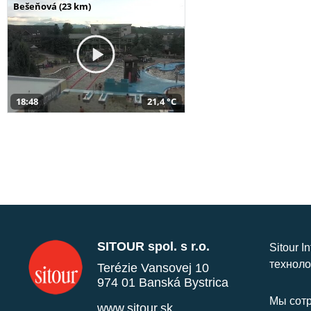
Bešeňová (23 km)
18:48
21,4 °C
SITOUR spol. s r.o.
Sitour I
техноло
Terézie Vansovej 10
974 01 Banská Bystrica
Мы сотр
www.sitour.sk