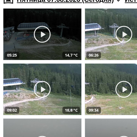
05:25
14,7 °C
06:26
09:02
18,8 °C
09:34