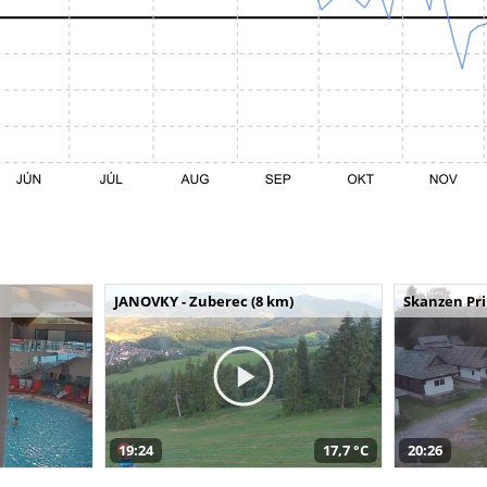
JANOVKY - Zuberec (8 km)
Skanzen Pri
19:24
17,7 °C
20:26