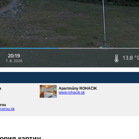
20:19
13.8 °
7. 8. 2026
a
Apartmány ROHÁČIK
www.rohacik.sk
rou
cerou.sk
ория картин