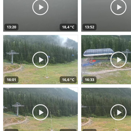
13:20
18,4 °C
13:52
16:01
16,6 °C
16:33