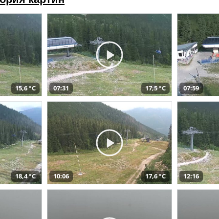
15,6 °C
07:31
17,5 °C
07:59
18,4 °C
10:06
17,6 °C
12:16