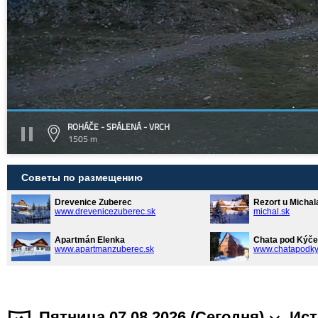
ROHÁČE - SPÁLENÁ - VRCH
1505 m
Советы по размещению
Drevenice Zuberec
Rezort u Michal
www.drevenicezuberec.sk
michal.sk
Apartmán Elenka
Chata pod Kýče
www.apartmanzuberec.sk
www.chatapodky
Пятница 07.08.2026 (Cегодня)
Ист