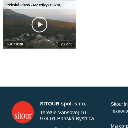
Štrbské Pleso - Mostíky (19 km)
5.8. 19:28
23,2 °C
SITOUR spol. s r.o.
Sitour I
техноло
Terézie Vansovej 10
974 01 Banská Bystrica
Мы сотр