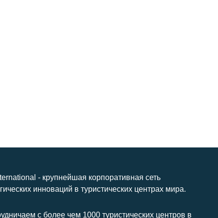
nternational - крупнейшая корпоративная сеть
гических инноваций в туристических центрах мира.
удничаем с более чем 1000 туристических центров в