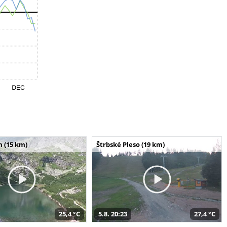
m (15 km)
Štrbské Pleso (19 km)
25,4 °C
5.8. 20:23
27,4 °C