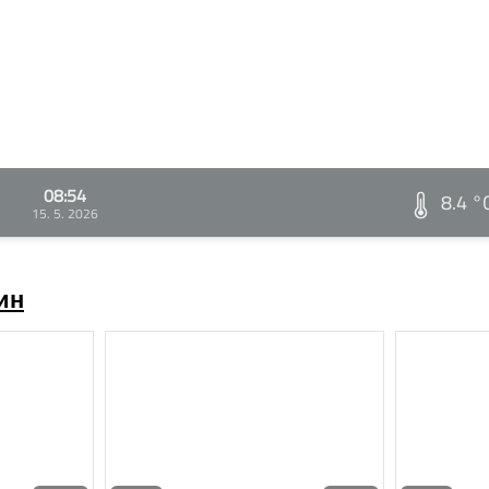
08:54
8.4 °
15. 5. 2026
ин