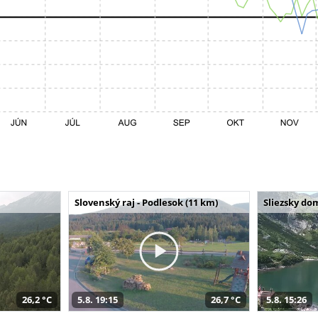
Slovenský raj - Podlesok (11 km)
Sliezsky do
26,2 °C
5.8. 19:15
26,7 °C
5.8. 15:26