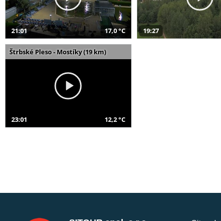
21:01
17,0 °C
19:27
Štrbské Pleso - Mostíky (19 km)
23:01
12,2 °C