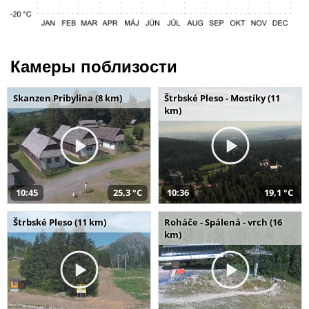
Камеры поблизости
Skanzen Pribylina (8 km)
Štrbské Pleso - Mostíky (11
km)
10:45
25,3 °C
10:36
19,1 °C
Štrbské Pleso (11 km)
Roháče - Spálená - vrch (16
km)