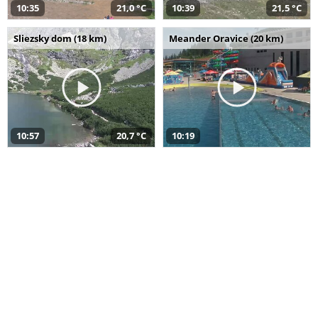
10:35
21,0 °C
10:39
21,5 °C
Sliezsky dom (18 km)
Meander Oravice (20 km)
10:57
20,7 °C
10:19