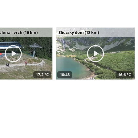
álená - vrch (16 km)
Sliezsky dom (18 km)
17,2 °C
10:43
16,6 °C