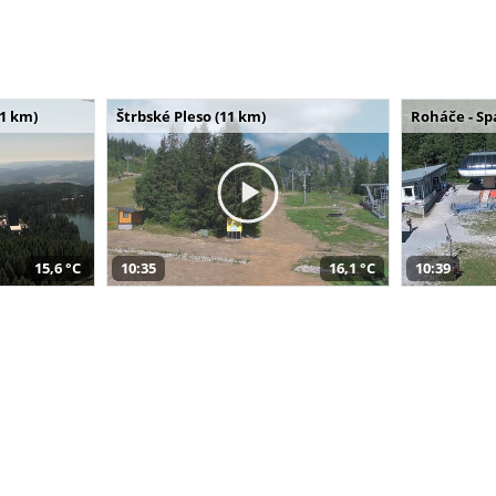
11 km)
Štrbské Pleso (11 km)
Roháče - Sp
15,6 °C
10:35
16,1 °C
10:39