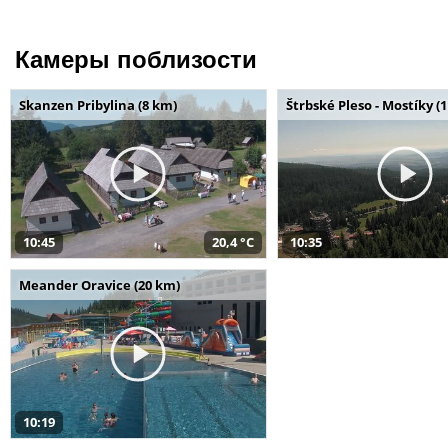
Камеры поблизости
Skanzen Pribylina (8 km)
Štrbské Pleso - Mostíky (
10:45
20,4 °C
10:35
Meander Oravice (20 km)
10:19