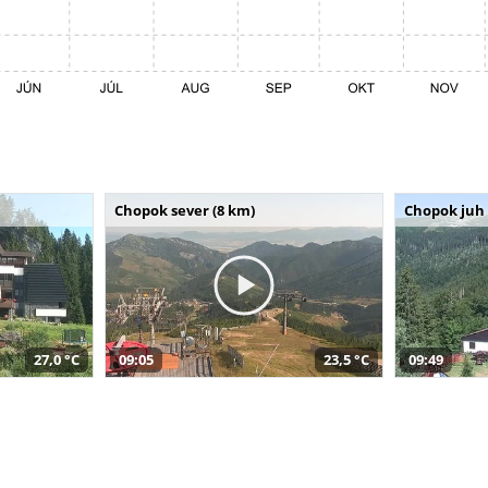
Chopok sever (8 km)
Chopok juh 
27,0 °C
09:05
23,5 °C
09:49