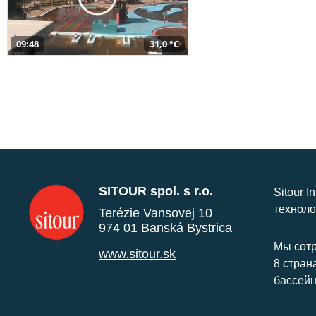
09:48
31,0 °C
SITOUR spol. s r.o.
Sitour I
техноло
Terézie Vansovej 10
974 01 Banská Bystrica
Мы сотр
www.sitour.sk
8 стран
бассейн