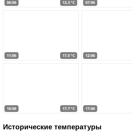
06:06
12,3 °C
07:06
11:06
17,5 °C
12:06
16:06
17,7 °C
17:06
Исторические температуры