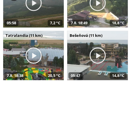
05:58
7,2 °C
7.8. 18:49
18,8 °C
Tatralandia (11 km)
Bešeňová (11 km)
7.8. 18:38
20,5 °C
05:47
14,8 °C