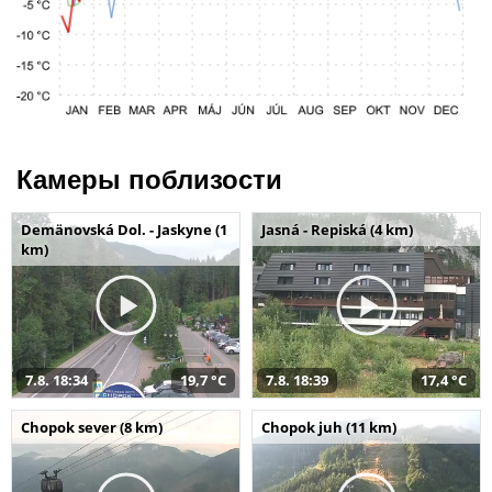
Камеры поблизости
Demänovská Dol. - Jaskyne (1
Jasná - Repiská (4 km)
km)
7.8. 18:34
19,7 °C
7.8. 18:39
17,4 °C
Chopok sever (8 km)
Chopok juh (11 km)