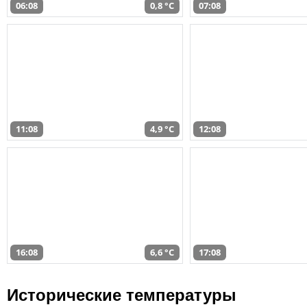
06:08
0,8 °C
07:08
11:08
4,9 °C
12:08
16:08
6,6 °C
17:08
Исторические температуры