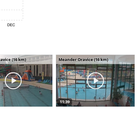
avice (16 km)
Meander Oravice (16 km)
11:39