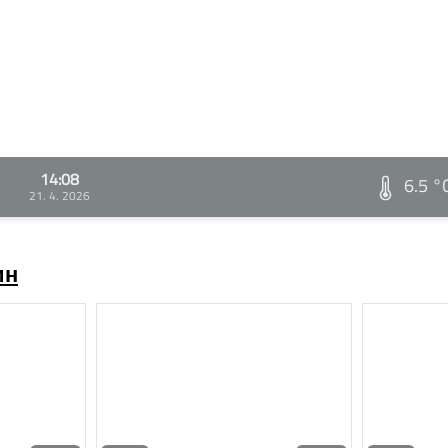
14:08
6.5 °
21. 4. 2026
ин