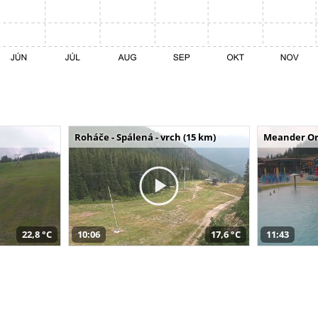
Roháče - Spálená - vrch (15 km)
Meander Or
22,8 °C
10:06
17,6 °C
11:43