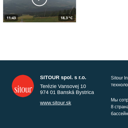
11:43
18,3 °C
SITOUR spol. s r.o.
Sitour I
техноло
Terézie Vansovej 10
974 01 Banská Bystrica
Мы сотр
www.sitour.sk
8 стран
бассейн