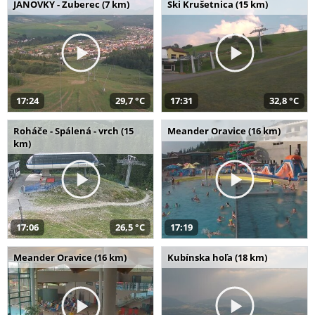
JANOVKY - Zuberec (7 km)
Ski Krušetnica (15 km)
17:24
29,7 °C
17:31
32,8 °C
Roháče - Spálená - vrch (15
Meander Oravice (16 km)
km)
17:06
26,5 °C
17:19
Meander Oravice (16 km)
Kubínska hoľa (18 km)