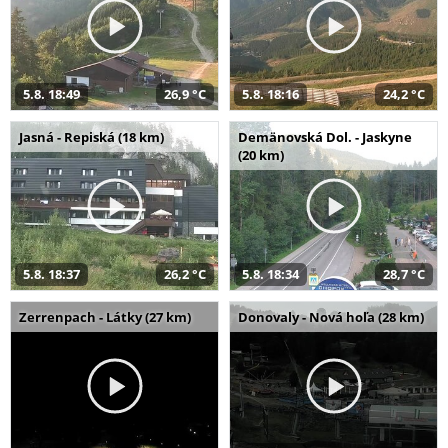
5.8. 18:49
26,9 °C
5.8. 18:16
24,2 °C
Jasná - Repiská (18 km)
Demänovská Dol. - Jaskyne
(20 km)
5.8. 18:37
26,2 °C
5.8. 18:34
28,7 °C
Zerrenpach - Látky (27 km)
Donovaly - Nová hoľa (28 km)