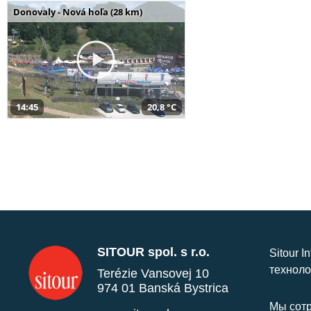
Donovaly - Nová hoľa (28 km)
14:45
20,8 °C
SITOUR spol. s r.o.
Sitour I
техноло
Terézie Vansovej 10
974 01 Banská Bystrica
Мы сотр