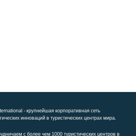
nternational - крупнейшая корпоративная сеть
гических инноваций в туристических центрах мира.
удничаем с более чем 1000 туристических центров в