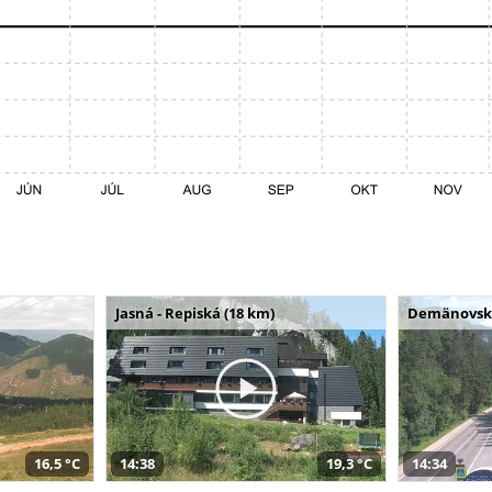
Jasná - Repiská (18 km)
Demänovská 
16,5 °C
14:38
19,3 °C
14:34