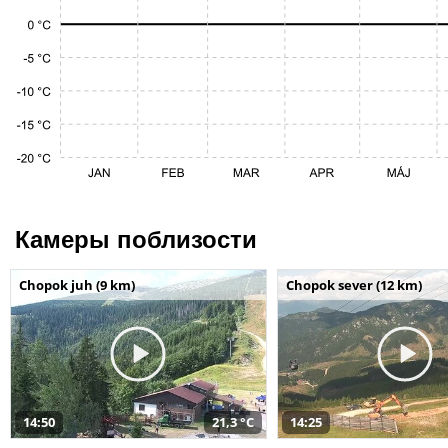
Камеры поблизости
Chopok juh (9 km)
Chopok sever (12 km)
14:50
21,3 °C
14:25