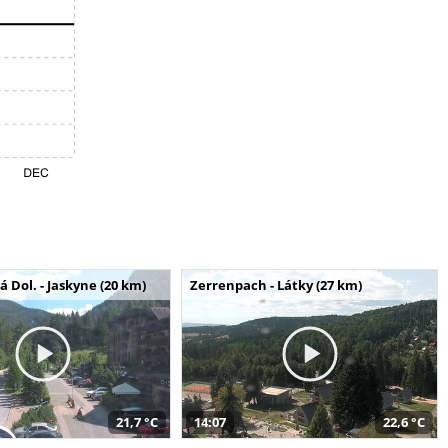
Dol. - Jaskyne (20 km)
Zerrenpach - Látky (27 km)
21,7 °C
14:07
22,6 °C