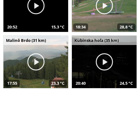
20:52
15,3 °C
18:34
28,8 °C
Malinô Brdo (31 km)
Kubínska hoľa (35 km)
17:55
23,3 °C
20:40
24,5 °C