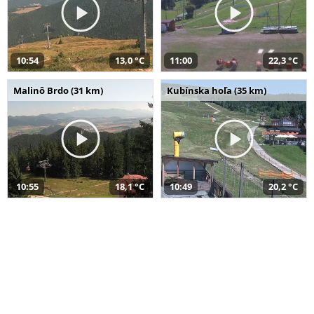
10:54
13,0 °C
11:00
22,3 °C
Malinô Brdo (31 km)
Kubínska hoľa (35 km)
10:55
18,1 °C
10:49
20,2 °C