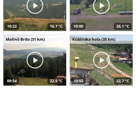
10:22
16,7 °C
10:00
26,1 °C
Malinô Brdo (31 km)
Kubínska hoľa (35 km)
09:54
22,5 °C
10:02
22,7 °C