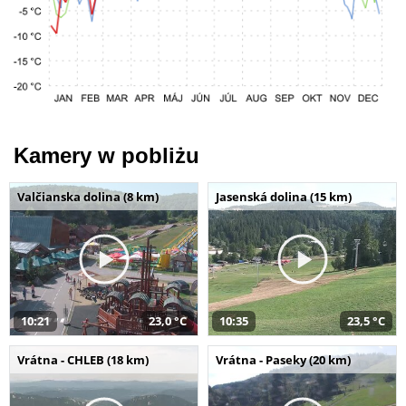
Kamery w pobliżu
Valčianska dolina (8 km)
Jasenská dolina (15 km)
10:21
23,0 °C
10:35
23,5 °C
Vrátna - CHLEB (18 km)
Vrátna - Paseky (20 km)