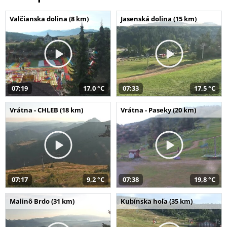
Valčianska dolina (8 km)
Jasenská dolina (15 km)
07:19
17,0 °C
07:33
17,5 °C
Vrátna - CHLEB (18 km)
Vrátna - Paseky (20 km)
07:17
9,2 °C
07:38
19,8 °C
Malinô Brdo (31 km)
Kubínska hoľa (35 km)