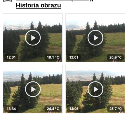
Historia obrazu
12:31
18,1 °C
13:01
20,9 °C
13:34
24,4 °C
14:06
25,7 °C