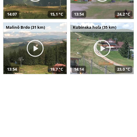
14:07
15,1 °C
13:54
24,2 °C
Malinô Brdo (31 km)
Kubínska hoľa (35 km)
13:54
19,7 °C
14:14
23,0 °C