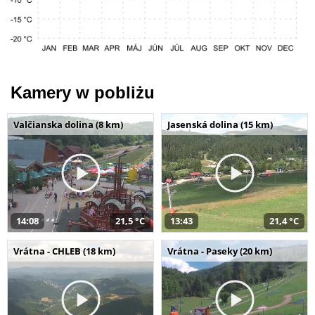
Kamery w pobliżu
Valčianska dolina (8 km)
Jasenská dolina (15 km)
14:08
21,5 °C
13:43
21,4 °C
Vrátna - CHLEB (18 km)
Vrátna - Paseky (20 km)