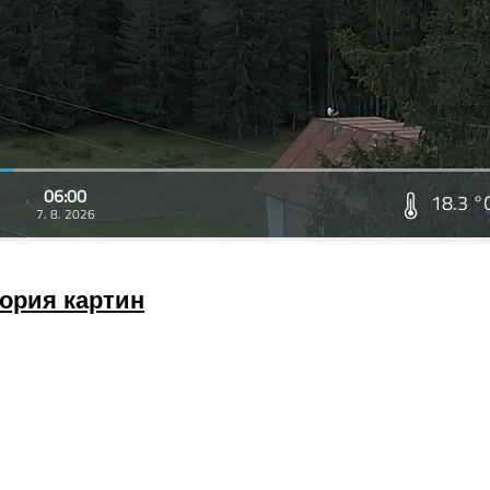
06:00
18.3 °
7. 8. 2026
ория картин