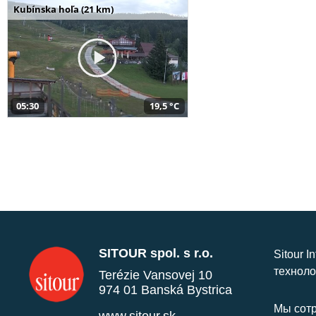
Kubínska hoľa (21 km)
05:30
19,5 °C
SITOUR spol. s r.o.
Sitour I
техноло
Terézie Vansovej 10
974 01 Banská Bystrica
Мы сотр
www.sitour.sk