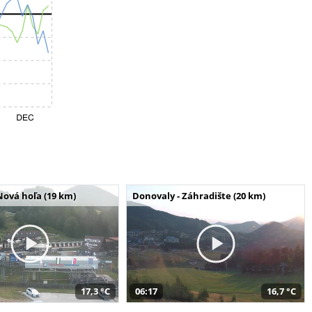
Nová hoľa (19 km)
Donovaly - Záhradište (20 km)
17,3 °C
06:17
16,7 °C