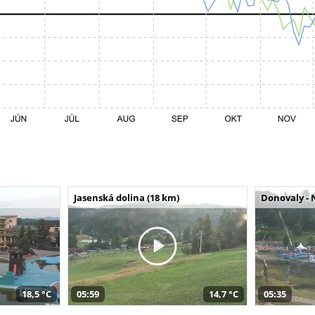
Jasenská dolina (18 km)
Donovaly - 
18,5 °C
05:59
14,7 °C
05:35