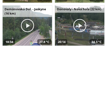
Demänovská Dol. - Jaskyne
Donovaly - Nová hoľa (22 km)
(16 km)
18:34
27,8 °C
20:14
24,3 °C