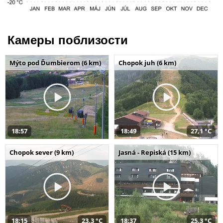
Камеры поблизости
Mýto pod Ďumbierom (6 km)
Chopok juh (6 km)
18:57
18:49
27,1 °C
Chopok sever (9 km)
Jasná - Repiská (15 km)
18:15
23,3 °C
18:37
25,3 °C