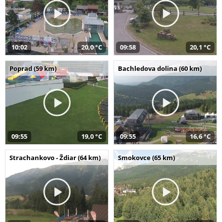
10:02
20,0 °C
09:58
20,1 °C
Poprad (59 km)
Bachledova dolina (60 km)
09:55
19,0 °C
09:55
16,6 °C
Strachankovo - Ždiar (64 km)
Smokovce (65 km)