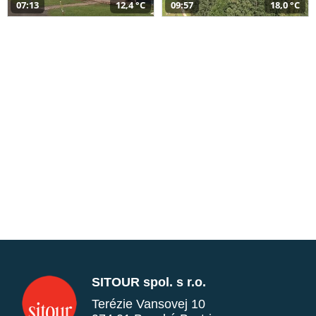
07:13
12,4 °C
09:57
18,0 °C
SITOUR spol. s r.o.
Terézie Vansovej 10