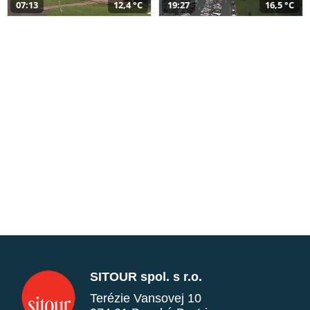
07:13
12,4 °C
19:27
16,5 °C
SITOUR spol. s r.o.
Terézie Vansovej 10