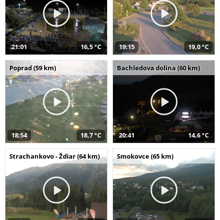
21:01
16,5 °C
19:15
19,0 °C
Poprad (59 km)
Bachledova dolina (60 km)
18:54
18,7 °C
20:41
14,6 °C
Strachankovo - Ždiar (64 km)
Smokovce (65 km)