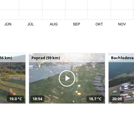
(56 km)
Poprad (59 km)
Bachledova 
19,0 °C
18:54
18,7 °C
20:09