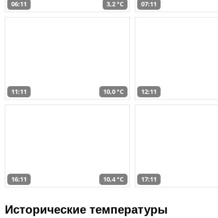
06:11
3,2 °C
07:11
11:11
10,0 °C
12:11
16:11
10,4 °C
17:11
Исторические температуры