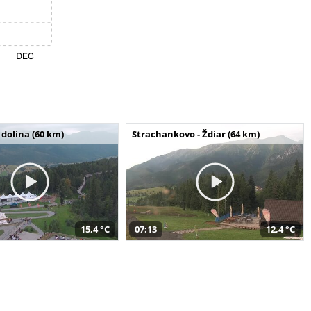
dolina (60 km)
Strachankovo - Ždiar (64 km)
15,4 °C
07:13
12,4 °C