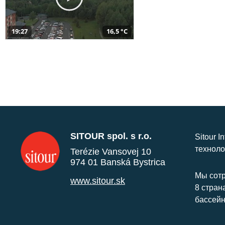
19:27
16,5 °C
SITOUR spol. s r.o.
Sitour I
техноло
Terézie Vansovej 10
974 01 Banská Bystrica
Мы сотр
www.sitour.sk
8 стран
бассейн