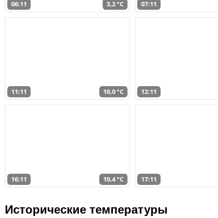
06:11
3,2 °C
07:11
11:11
10,0 °C
12:11
16:11
10,4 °C
17:11
Исторические температуры