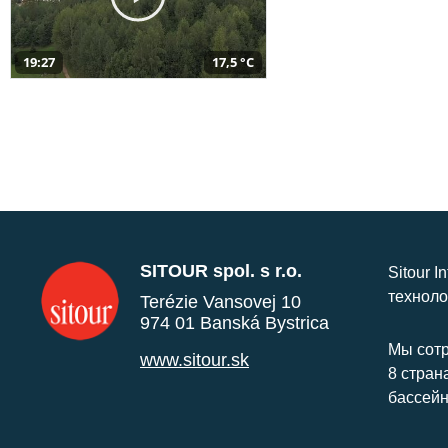
19:27
17,5 °C
SITOUR spol. s r.o.
Sitour I
техноло
Terézie Vansovej 10
974 01 Banská Bystrica
Мы сотр
www.sitour.sk
8 стран
бассейн