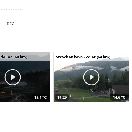
dolina (60 km)
Strachankovo - Ždiar (64 km)
15,1 °C
19:29
14,6 °C