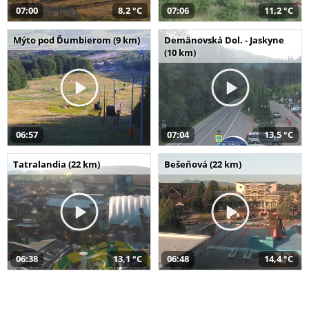
07:00
8,2 °C
07:06
11,2 °C
Mýto pod Ďumbierom (9 km)
Demänovská Dol. - Jaskyne
(10 km)
06:57
07:04
13,5 °C
Tatralandia (22 km)
Bešeňová (22 km)
06:38
13,1 °C
06:48
14,4 °C