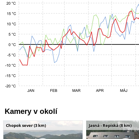
Kamery v okolí
Chopok sever (3 km)
Jasná - Repiská (8 km)