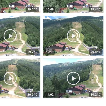
29,0 °C
10:49
29,4 °C
29,7 °C
12:19
29,8 °C
30,2 °C
14:02
30,2 °C