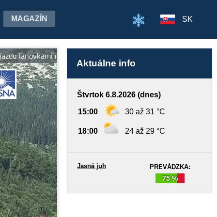
MAGAZÍN
SK
anovkami na oboch stranách Chopka v cene jedného lístka! SLIDE PA
Aktuálne info
Štvrtok 6.8.2026 (dnes)
15:00
30 až 31 °C
18:00
24 až 29 °C
Jasná juh
PREVÁDZKA:
75 %