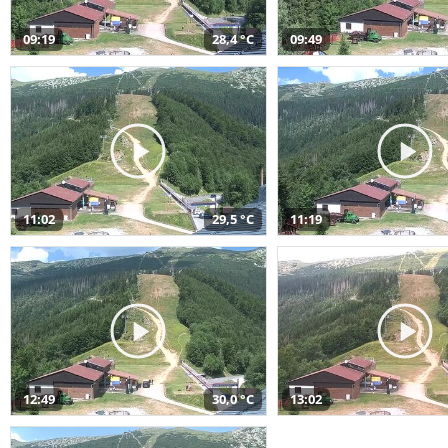
09:19
28,4 °C
09:49
11:02
29,5 °C
11:19
12:49
30,0 °C
13:02