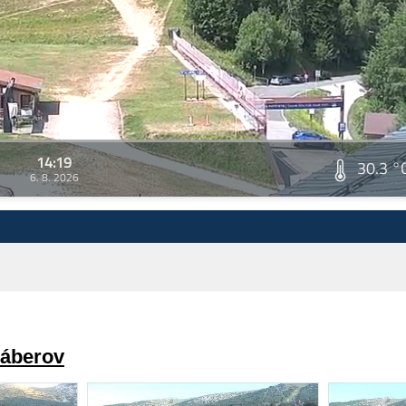
14:19
30.3 °
6. 8. 2026
záberov