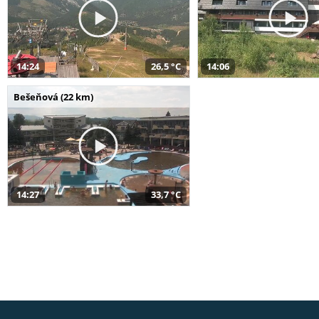
14:24
26,5 °C
14:06
Bešeňová (22 km)
14:27
33,7 °C