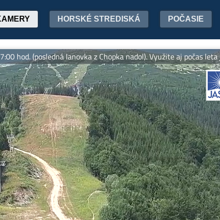
KAMERY
HORSKÉ STREDISKÁ
POČASIE
 (posledná lanovka z Chopka nadol). Využite aj počas leta jazdu l