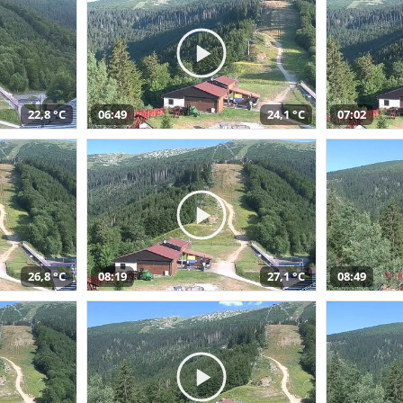
22,8 °C
06:49
24,1 °C
07:02
26,8 °C
08:19
27,1 °C
08:49