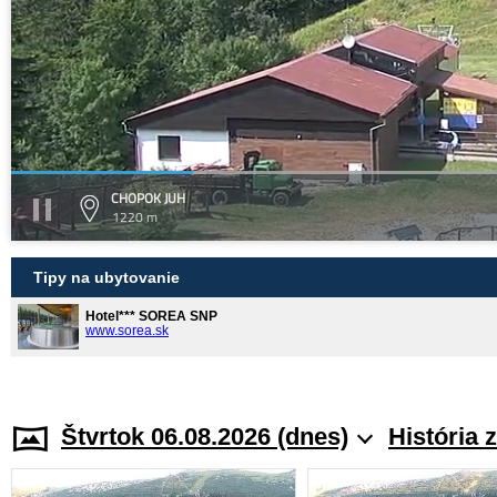
CHOPOK JUH
1220 m
Tipy na ubytovanie
Hotel*** SOREA SNP
www.sorea.sk
Štvrtok 06.08.2026 (dnes)
História 