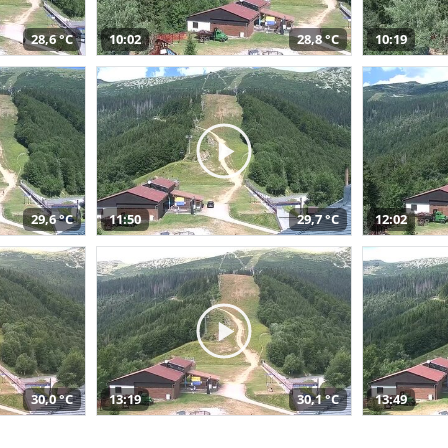
28,6 °C
10:02
28,8 °C
10:19
29,6 °C
11:50
29,7 °C
12:02
30,0 °C
13:19
30,1 °C
13:49