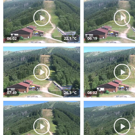
06:02
22,1 °C
06:19
07:49
26,3 °C
08:02