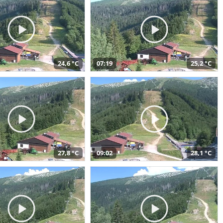
24,6 °C
07:19
25,2 °C
27,8 °C
09:02
28,1 °C