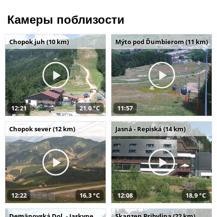
Камеры поблизости
Chopok juh (10 km)
Mýto pod Ďumbierom (11 km)
12:21
21,0 °C
11:57
Chopok sever (12 km)
Jasná - Repiská (14 km)
12:22
16,3 °C
12:08
18,9 °C
Demänovská Dol. - Jaskyne
Skanzen Pribylina (22 km)